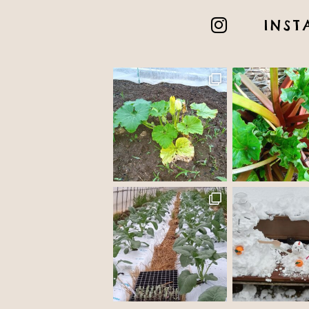

INS