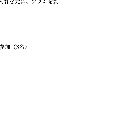
内容を元に、プランを創
参加（3名）
し