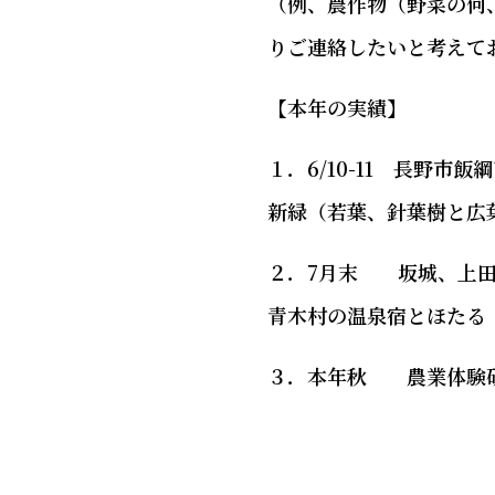
（例、農作物（野菜の何
りご連絡したいと考えて
【本年の実績】
１．6/10-11 長野
新緑（若葉、針葉樹と広
２．7月末 坂城、上
青木村の温泉宿とほたる
３．本年秋 農業体験研