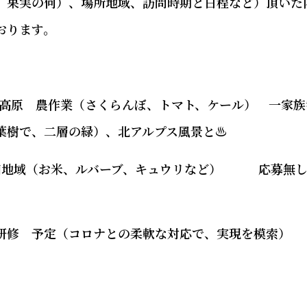
、果実の何）、場所地域、訪問時期と日程など）頂いた
おります。
市飯綱高原 農作業（さくらんぼ、トマト、ケール） 一家族
葉樹で、二層の緑）、北アルプス風景と♨
田地域（お米、ルバーブ、キュウリなど） 応募無
修 予定（コロナとの柔軟な対応で、実現を模索）