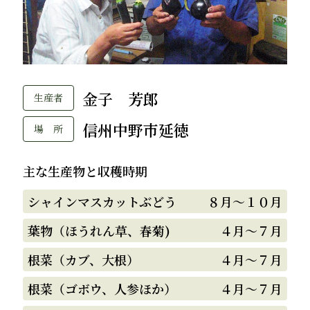
金子 芳郎
生産者
信州中野市延徳
場 所
主な生産物と収穫時期
シャインマスカットぶどう
８月～１０月
葉物（ほうれん草、春菊)
４月～７月
根菜（カブ、大根）
４月～７月
根菜（ゴボウ、人参ほか）
４月～７月