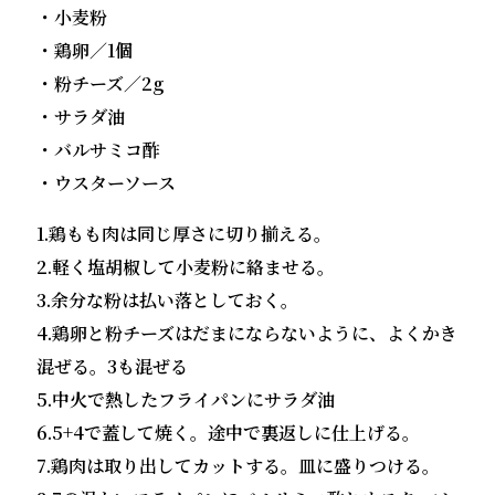
・小麦粉
・鶏卵／1個
・粉チーズ／2g
・サラダ油
・バルサミコ酢
・ウスターソース
1.鶏もも肉は同じ厚さに切り揃える。
2.軽く塩胡椒して小麦粉に絡ませる。
3.余分な粉は払い落としておく。
4.鶏卵と粉チーズはだまにならないように、よくかき
混ぜる。3も混ぜる
5.中火で熱したフライパンにサラダ油
6.5+4で蓋して焼く。途中で裏返しに仕上げる。
7.鶏肉は取り出してカットする。皿に盛りつける。