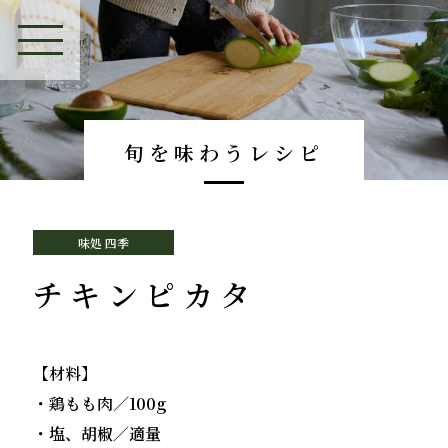
旬を味わうレシピ
味処 四季
チキンピカタ
【材料】
・鶏もも肉／100g
・塩、胡椒／適量